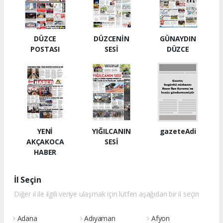
DÜZCE
DÜZCENİN
GÜNAYDIN
POSTASI
SESİ
DÜZCE
YENİ
YIĞILCANIN
gazeteAdi
AKÇAKOCA
SESİ
HABER
İl Seçin
Diğer il ile ilgili veriye ulaşmak için lütfen aşağıdan bir il seçin
Adana
Adıyaman
Afyon