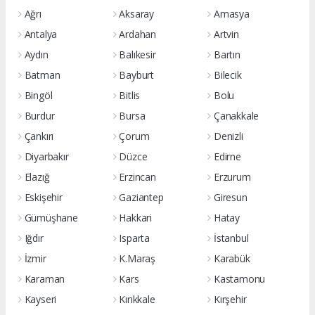
Ağrı
Aksaray
Amasya
Antalya
Ardahan
Artvin
Aydın
Balıkesir
Bartın
Batman
Bayburt
Bilecik
Bingöl
Bitlis
Bolu
Burdur
Bursa
Çanakkale
Çankırı
Çorum
Denizli
Diyarbakır
Düzce
Edirne
Elazığ
Erzincan
Erzurum
Eskişehir
Gaziantep
Giresun
Gümüşhane
Hakkari
Hatay
Iğdır
Isparta
İstanbul
İzmir
K.Maraş
Karabük
Karaman
Kars
Kastamonu
Kayseri
Kırıkkale
Kırşehir