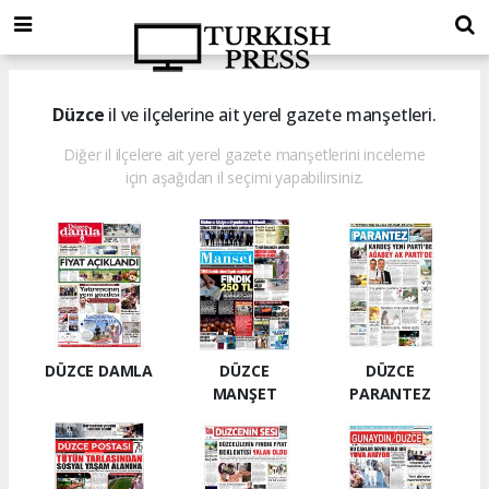
Düzce
il ve ilçelerine ait yerel gazete manşetleri.
Diğer il ilçelere ait yerel gazete manşetlerini inceleme
için aşağıdan il seçimi yapabilirsiniz.
DÜZCE DAMLA
DÜZCE
DÜZCE
MANŞET
PARANTEZ