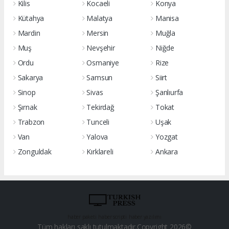
Kilis
Kocaeli
Konya
Kütahya
Malatya
Manisa
Mardin
Mersin
Muğla
Muş
Nevşehir
Niğde
Ordu
Osmaniye
Rize
Sakarya
Samsun
Siirt
Sinop
Sivas
Şanlıurfa
Şırnak
Tekirdağ
Tokat
Trabzon
Tunceli
Uşak
Van
Yalova
Yozgat
Zonguldak
Kırklareli
Ankara
haber paketi
haber scripti
haber yazılımı
Tüm hakları saklı tutulmaktadır.Copyright 2026©