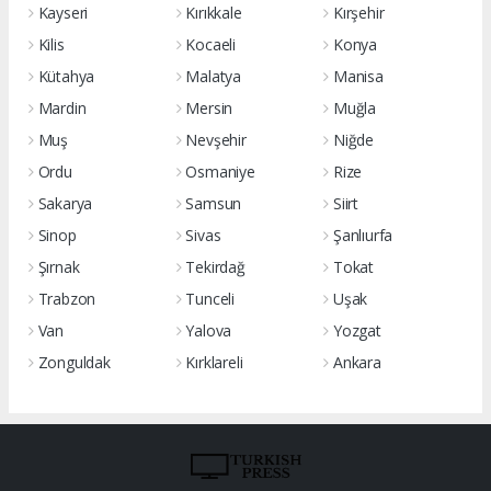
Kayseri
Kırıkkale
Kırşehir
Kilis
Kocaeli
Konya
Kütahya
Malatya
Manisa
Mardin
Mersin
Muğla
Muş
Nevşehir
Niğde
Ordu
Osmaniye
Rize
Sakarya
Samsun
Siirt
Sinop
Sivas
Şanlıurfa
Şırnak
Tekirdağ
Tokat
Trabzon
Tunceli
Uşak
Van
Yalova
Yozgat
Zonguldak
Kırklareli
Ankara