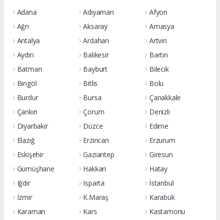
Adana
Adıyaman
Afyon
Ağrı
Aksaray
Amasya
Antalya
Ardahan
Artvin
Aydın
Balıkesir
Bartın
Batman
Bayburt
Bilecik
Bingöl
Bitlis
Bolu
Burdur
Bursa
Çanakkale
Çankırı
Çorum
Denizli
Diyarbakır
Düzce
Edirne
Elazığ
Erzincan
Erzurum
Eskişehir
Gaziantep
Giresun
Gümüşhane
Hakkari
Hatay
Iğdır
Isparta
İstanbul
İzmir
K.Maraş
Karabük
Karaman
Kars
Kastamonu