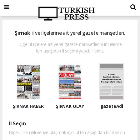
Şırnak
il ve ilçelerine ait yerel gazete manşetleri.
Diğer il ilçelere ait yerel gazete manşetlerini inceleme
için aşağıdan il seçimi yapabilirsiniz.
ŞIRNAK HABER
ŞIRNAK OLAY
gazeteAdi
İl Seçin
Diğer il ile ilgili veriye ulaşmak için lütfen aşağıdan bir il seçin